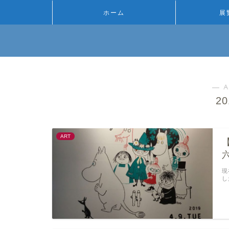
ホーム
展
― A
2
ART
【
現
し