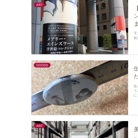
ART
千
初
GOODS
缶
う
に
ART