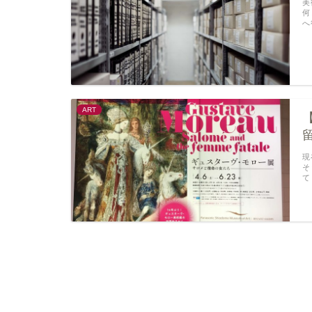
美
何
へ
ART
現
そ
て